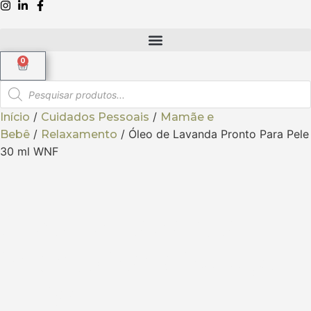
0
/
/
Início
Cuidados Pessoais
Mamãe e
/
/ Óleo de Lavanda Pronto Para Pele
Bebê
Relaxamento
30 ml WNF
Óleo de Lavanda
Pronto Para Pele 30
ml WNF