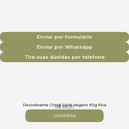
contato o mais
rápido possível
Enviar por formulário
Enviar por Whatsapp
Tire suas dúvidas por telefone
Conheça nossa Loja
On-line
Desodorante Cristal Stick Vegano 60g Alva
R$
69,20
COMPRAR