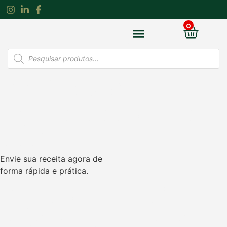
0
Envie sua receita
Loja On-line
Manipulação com
segurança começa
aqui
Envie sua receita agora de
forma rápida e prática.
Veja como é fácil
enviar a sua receita