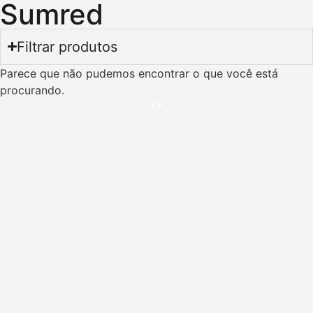
Sumred
Filtrar produtos
Parece que não pudemos encontrar o que você está
procurando.
SAC: (41) 3253-5005
Fale pelo Whatsapp:
(41) 98414 8361
Envie um e-mail: