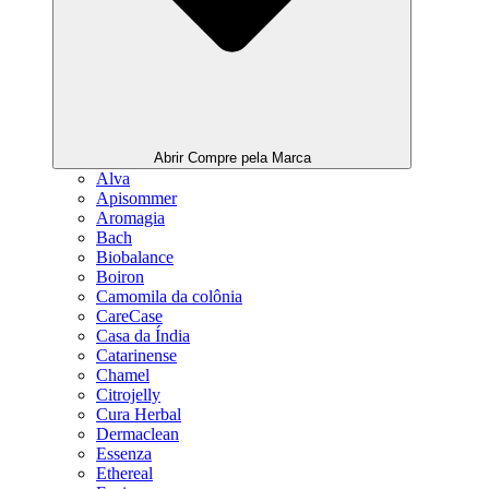
Abrir Compre pela Marca
Alva
Apisommer
Aromagia
Bach
Biobalance
Boiron
Camomila da colônia
CareCase
Casa da Índia
Catarinense
Chamel
Citrojelly
Cura Herbal
Dermaclean
Essenza
Ethereal