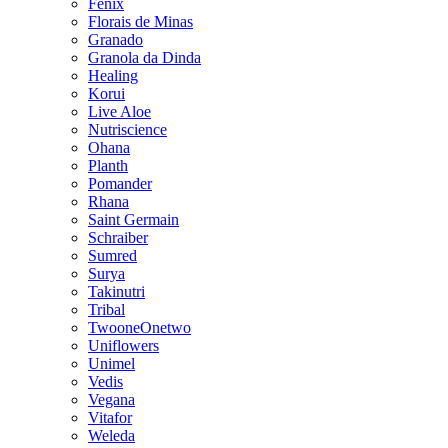
Fenix
Florais de Minas
Granado
Granola da Dinda
Healing
Korui
Live Aloe
Nutriscience
Ohana
Planth
Pomander
Rhana
Saint Germain
Schraiber
Sumred
Surya
Takinutri
Tribal
TwooneOnetwo
Uniflowers
Unimel
Vedis
Vegana
Vitafor
Weleda