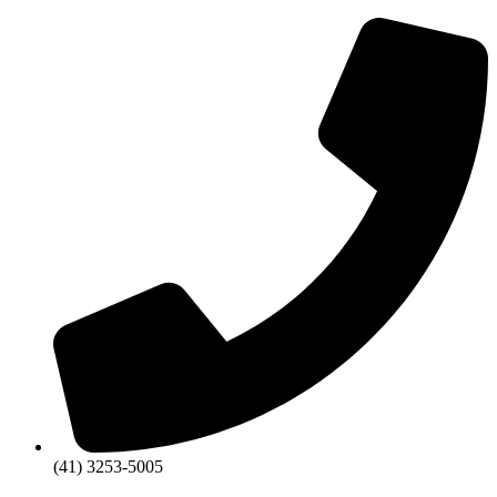
Ir
para
o
conteúdo
(41) 3253-5005