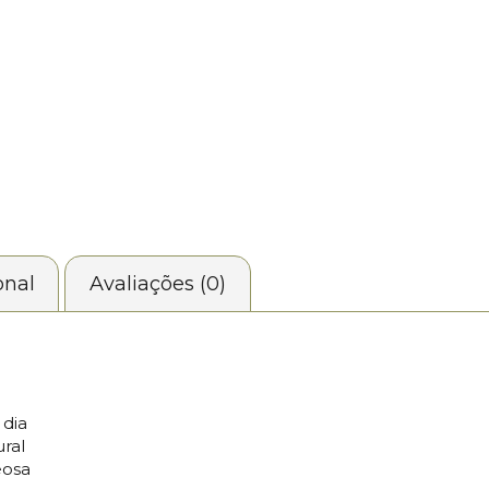
onal
Avaliações (0)
 dia
ral
eosa