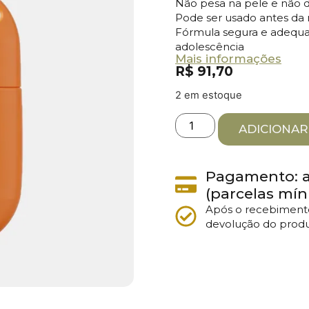
Não pesa na pele e não d
Pode ser usado antes d
Fórmula segura e adequad
adolescência
Mais informações
R$
91,70
2 em estoque
ADICIONAR
Pagamento: at
(parcelas mín
Após o recebimento
devolução do produ