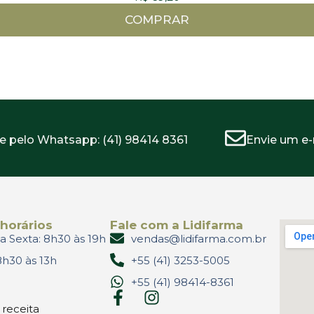
COMPRAR
e pelo Whatsapp: (41) 98414 8361
Envie um e-
horários
Fale com a Lidifarma
 Sexta: 8h30 às 19h
vendas@lidifarma.com.br
8h30 às 13h
+55 (41) 3253-5005
+55 (41) 98414-8361
 receita