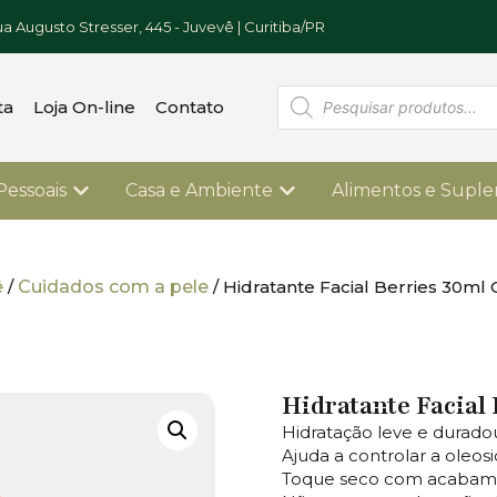
a Augusto Stresser, 445 - Juvevê | Curitiba/PR
ta
Loja On-line
Contato
Pessoais
Casa e Ambiente
Alimentos e Supl
ê
/
Cuidados com a pele
/ Hidratante Facial Berries 30m
Hidratante Facial
Hidratação leve e durado
Ajuda a controlar a oleos
Toque seco com acabame