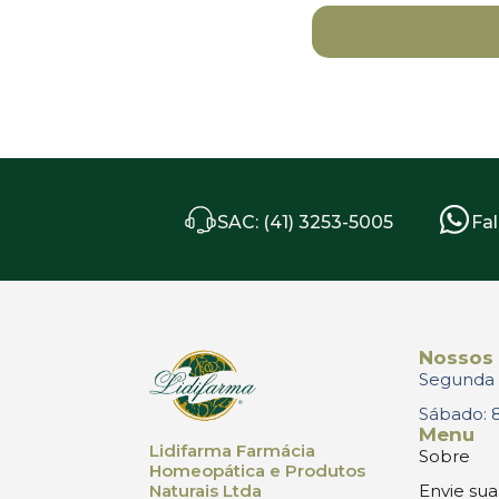
SAC: (41) 3253-5005
Fal
Nossos 
Segunda a
Sábado: 
Menu
Lidifarma Farmácia
Sobre
Homeopática e Produtos
Naturais Ltda
Envie sua