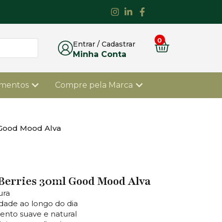
0
Entrar / Cadastrar
Minha Conta
ementos
Compre pela Marca
l Good Mood Alva
 Berries 30ml Good Mood Alva
ura
idade ao longo do dia
nto suave e natural