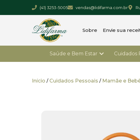
(41) 3253-5005
vendas@lidifarma.com.br
Ru
Sobre
Envie sua recei
Saúde e Bem Estar
Cuidados 
Início
/
Cuidados Pessoais
/
Mamãe e Beb