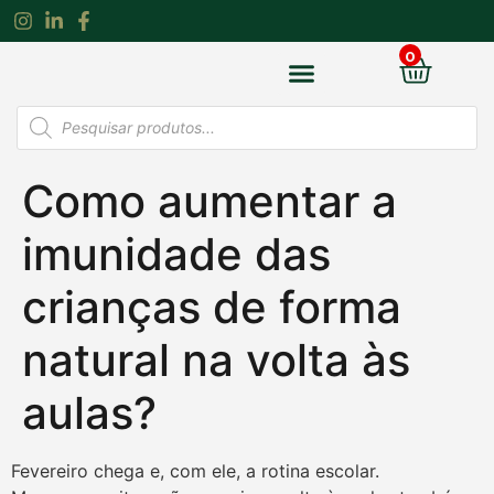
0
Envie sua receita
Loja On-line
Como aumentar a
imunidade das
crianças de forma
natural na volta às
aulas?
Fevereiro chega e, com ele, a rotina escolar.